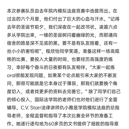
本次参赛队员由去年院内模拟法庭竞赛中选拔而出。在
过去的六个月里，他们付出了巨大的心血与汗水。“记得
去年的圣诞节前夕，我们深夜在一起改书状。凌晨六点
多从学院出来，一楼的圣诞树闪着幽绿的光，而那通向
宿舍的路是深不见底的黑。要不是有队友陪着，还有一
丝小小的害怕呢”，程欣怡同学笑道。准备这样一场高规
格的比赛，要投入大量的时间，也要经历高强度的练
习，幸好每个奋斗的日夜都有队友相伴。“大家一起练
oral很能发现问题，如果某个论点能引来大家的不断发
问，那很可能就是它本身过于薄弱，那我们就要换个角
度切入，或者找更多的资料去完善它。” 除了同学们自己
的倾心投入，国际法学院的老师们也对他们进行了全面
辅导。C.V. Starr法律讲师仇小雅是学院模拟法庭的总指
导老师，全程监督和指导了本次比赛全环节的准备工
作。她逐行逐句地为60多页的文书提供了细致的指导意