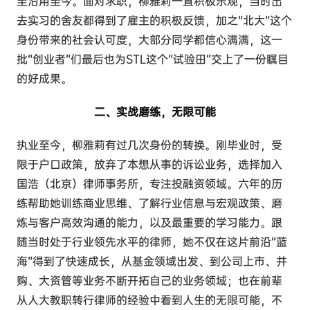
至沿用至今。面对求职，柳雅莉一直积极乐观，当时出
去实习的舍友都得到了雇主的积极反馈，加之“北大”这个
身份带来的社会认可度，大部分同学都信心满满，这一
批“创业者”们最后也为STL这个“试验田”交上了一份瞩目
的好成果。
二、实战磨练，无限可能
执业至今，柳雅莉有过几次身份的转换。刚毕业时，受
限于户口政策，放弃了本想从事的诉讼业务，选择加入
国浩（北京）律师事务所，专注投融资领域。六年的历
练帮助她训练商业思维、了解行业信息与宏观政策、磨
炼与客户高效沟通的能力，以及最重要的学习能力。跟
随当时处于行业领先水平的律师，她不仅在这片前沿“蓝
海”得到了快速成长，从基金领域出发、到公司上市、并
购、大资管等业务不断开拓自己的业务领域；也在前辈
从人大教职转行律师的经验中看到人生的无限可能，不