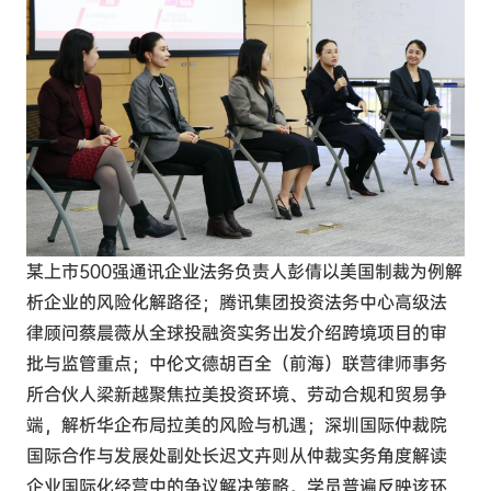
某上市500强通讯企业法务负责人
彭倩以美国制裁为例解
析企业的风险化解路径；
腾讯集团投资法务中心高级法
律顾问
蔡晨薇从全球投融资实务出发介绍跨境项目的审
批与监管重点；
中伦文德胡百全（前海）联营律师事务
所合伙人
梁新越聚焦拉美投资环境、劳动合规和贸易争
端，解析华企布局拉美的风险与机遇；
深圳国际仲裁院
国际合作与发展处副处长
迟文卉则从仲裁实务角度解读
企业国际化经营中的争议解决策略。学员普遍反映该环