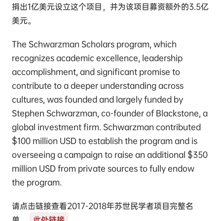
捐出1亿美元设立这个项目，并为该项目募资额外的3.5亿
美元。
The Schwarzman Scholars program, which
recognizes academic excellence, leadership
accomplishment, and significant promise to
contribute to a deeper understanding across
cultures, was founded and largely funded by
Stephen Schwarzman, co-founder of Blackstone, a
global investment firm. Schwarzman contributed
$100 million USD to establish the program and is
overseeing a campaign to raise an additional $350
million USD from private sources to fully endow
the program.
请点击链接查看2017-2018年苏世民学者项目完整名
单。
此处链接
.