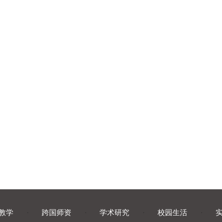
教学
·
跨国师资
·
学术研究
·
校园生活
·