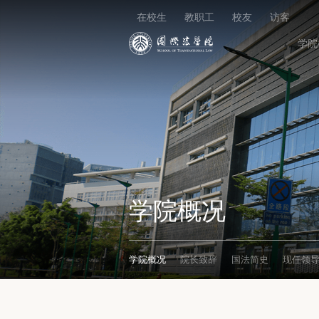
在校生
教职工
校友
访客
学院
学院概况
学院概况
院长致辞
国法简史
现任领