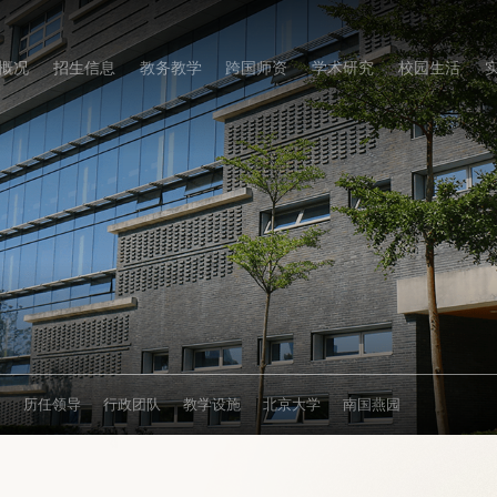
概况
招生信息
教务教学
跨国师资
学术研究
校园生活
导
历任领导
行政团队
教学设施
北京大学
南国燕园