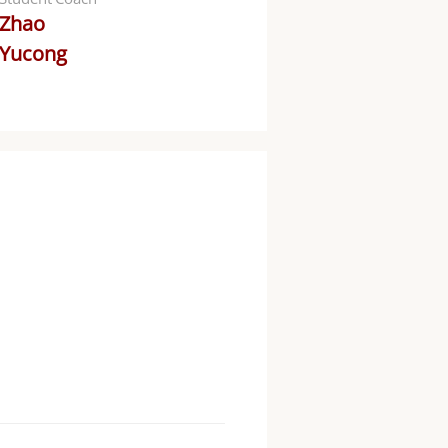
Zhao
Yucong