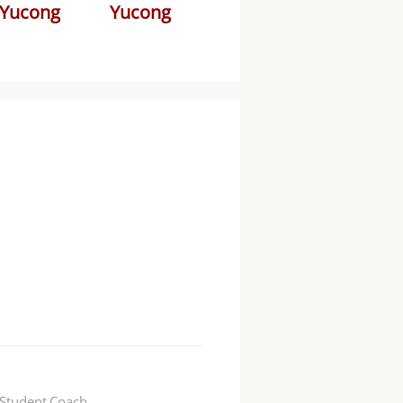
Yucong
Yucong
Student Coach