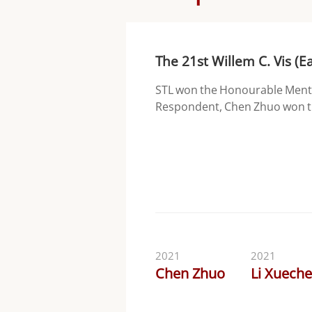
The 21st Willem C. Vis (E
STL won the Honourable Ment
Respondent, Chen Zhuo won th
2021
2021
Chen Zhuo
Li Xuech