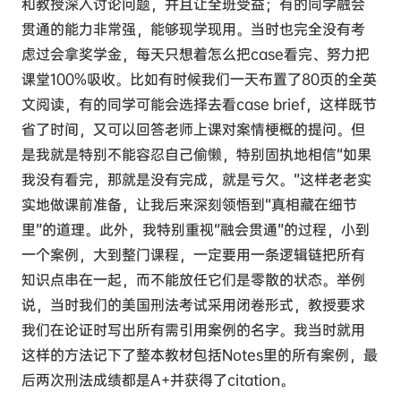
和教授深入讨论问题，并且让全班受益；有的同学融会
贯通的能力非常强，能够现学现用。当时也完全没有考
虑过会拿奖学金，每天只想着怎么把case看完、努力把
课堂100%吸收。比如有时候我们一天布置了80页的全英
文阅读，有的同学可能会选择去看case brief，这样既节
省了时间，又可以回答老师上课对案情梗概的提问。但
是我就是特别不能容忍自己偷懒，特别固执地相信“如果
我没有看完，那就是没有完成，就是亏欠。”这样老老实
实地做课前准备，让我后来深刻领悟到“真相藏在细节
里”的道理。此外，我特别重视“融会贯通”的过程，小到
一个案例，大到整门课程，一定要用一条逻辑链把所有
知识点串在一起，而不能放任它们是零散的状态。举例
说，当时我们的美国刑法考试采用闭卷形式，教授要求
我们在论证时写出所有需引用案例的名字。我当时就用
这样的方法记下了整本教材包括Notes里的所有案例，最
后两次刑法成绩都是A+并获得了citation。