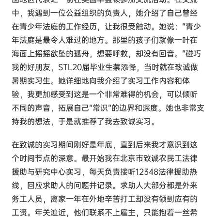
中，我遇到一位公益组织的负责人，她介绍了自己曾经
在青少年法庭的工作经历，让我很受触动。她说：“青少
年法庭是最令人难过的地方。那里的孩子们就像一叶在
海面上摇摇欲坠的孤舟，想要呼救，却没有回音。”碰巧
我的好朋友，STL20届毕业生蔡添怿，当时就在致诚做
暑期实习生。她详细地向我介绍了实习工作内容和体
验，我更加感受到这是一个非常难得的机会，可以倾听
不同的声音，拓展自己“常识”的边界和深度。她也非常支
持我的想法，于是就推荐了我去致诚实习。
在致诚的实习期间刚好是年底，直到后来我才意识到这
个时间节点的深意。最开始我在北京市致诚农民工法律
援助与研究中心实习，每天负责接听12348法律援助热
线，回应求助人的问题并记录。求助人大部分都是外来
务工人员，离家一年在外地辛苦打工却没有领到应有的
工资。年关迫近，他们联系不上雇主，只能抱着一丝希