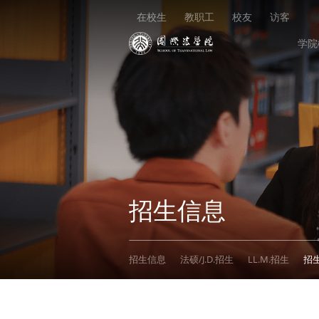
在校生
教职工
校友
访客
学院
招生信息
招生信息
法硕/J.D.招生
LL.M.招生
招