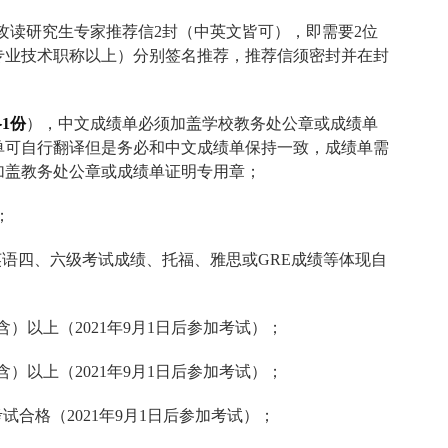
攻读研究生专家推荐信
2
封（中英文皆可），即需要
2
位
专业技术职称以上）分别签名推荐，推荐信须密封并在封
各
1
份
），中文成绩单必须加盖学校教务处公章或成绩单
单可自行翻译但是务必和中文成绩单保持一致，成绩单需
加盖教务处公章或成绩单证明专用章；
；
英语四、六级考试成绩、托福、雅思或
GRE
成绩等体现自
含）以上（
2021
年
9
月
1
日后参加考试）；
含）以上（
2021
年
9
月
1
日后参加考试）；
考试合格（
2021
年
9
月
1
日后参加考试）；