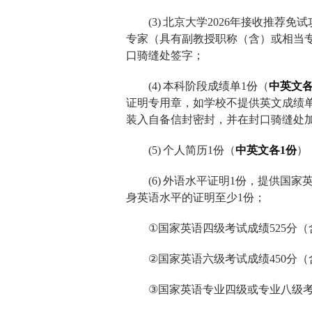
(3)
北京大学
2026
年接收推荐免试
专家（具有副教授职称（含）或相当
口骑缝处签字；
(4)
本科阶段成绩单
1
份（
中英文
证明专用章，如学校不提供英文成绩
装入自备信封密封，并在封口骑缝处
(5)
个人简历
1
份（
中英文各
1
份
）
(6)
外语水平证明
1
份，提供国家
身英语水平的证明至少
1
份；
①
国家英语四级考试成绩
525
分（
②
国家英语六级考试成绩
450
分（
③
国家英语专业四级或专业八级