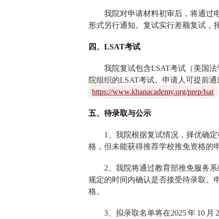
我院对申请材料初审后，将通过
形式另行通知。复试实行差额复试，
四、
LSAT
考试
我院复试包含
LSAT
考试（美国法
院组织的
LSAT
考试。申请人可提前通
https://www.khanacademy.org/prep/lsat
五、待录取与公示
1
、我院根据复试情况，择优确定
格，但未能获得推荐学校推免资格的
2
、我院将通过教育部推免服务系
规定的时间内确认是否接受待录取。
格。
3
、拟录取名单将在
2025
年
10
月