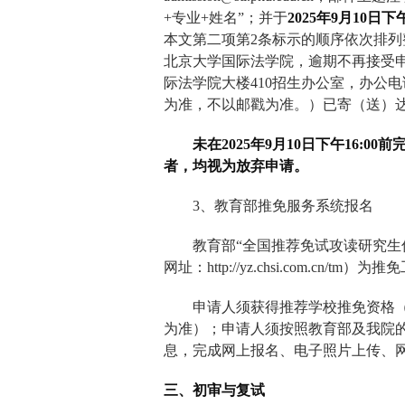
+
专业
+
姓名
”
；并于
2025
年
9
月
10
日
下
本文第二项第
2
条标示的顺序依次排列
北京大学国际法学院，逾期不再接受
际法学院大楼
410
招生办公室，办公电
为准，不以邮戳为准。）已寄（送）
未在
2025
年
9
月
10
日下午
16:00
前
者，均视为放弃申请。
3
、教育部推免服务系统报名
教育部“全国推荐免试攻读研究生
网址：
http://yz.chsi.com.cn/tm
）为推免
申请人须获得推荐学校推免资格
为准）；申请人须按照教育部及我院
息，完成网上报名、电子照片上传、
三、初审与复试