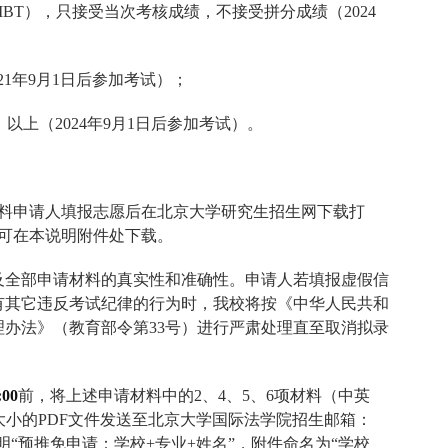
IBT
），只接受当次考核成绩，不接受拼分成绩（
2024
21
年
9
月
1
日后参加考试）；
）以上（
2024
年
9
月
1
日后参加考试）。
料申请人填报志愿后在北京大学研究生招生网下载打
可在本说明附件处下载。
及全部申请材料的真实性和准确性。申请人若填报虚假信
有其它违反考试纪律的行为时，我校将按《中华人民共和
理办法》（教育部令第
33
号）进行严肃处理直至取消拟录
:00
前，将上述申请材料中的
2
、
4
、
5
、
6
项材料（中英
大小的
PDF
文件发送至北京大学国际法学院招生邮箱：
明
“
预推免申请：学校
+
专业
+
姓名
”
，附件命名为
“
学校