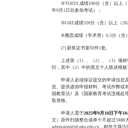
④
TOEFL
成绩
100
分（含）以上（
年
9
月
1
日后参加考试）；
⑤
GRE
成绩
320
分（含）以上（
20
⑥
雅思成绩（学术类）
6.5
分（含
(7)
获奖证书复印件
1
套。
上述第（
1
）、（
2
）、（
3
）项材
印，其中（
2
）中的英文个人陈述模板
申请人必须保证提交的申请信息
息、提供虚假申报材料、考试作弊或
国教育法》及《国家教育考试违规处
取资格。
申请人需于
2025
年
9
月
10
日下午
16
文）原件扫描整合成单个不超过
5MB
admission@stl.pku.edu.cn
，邮件主题注