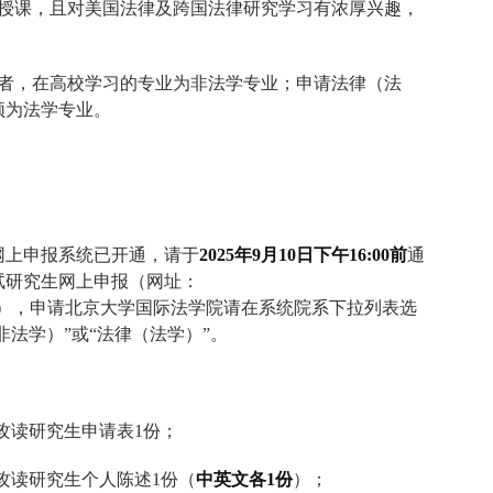
授课，且对美国法律及跨国法律研究学习有浓厚兴趣，
者，在高校学习的专业为非法学专业；申请法律（法
须为法学专业。
网上申报系统已开通，请于
2025
年
9
月
10
日下午
16:00
前
通
试研究生网上申报（网址：
），申请北京大学国际法学院请在系统院系下拉列表选
非法学）
”
或
“
法律（法学）
”
。
攻读研究生申请表
1
份；
攻读研究生个人陈述
1
份（
中英文各
1
份
）；