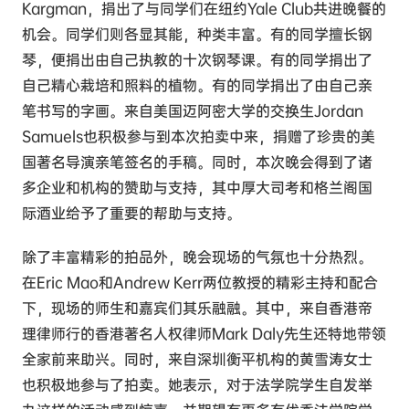
Kargman，捐出了与同学们在纽约Yale Club共进晚餐的
机会。同学们则各显其能，种类丰富。有的同学擅长钢
琴，便捐出由自己执教的十次钢琴课。有的同学捐出了
自己精心栽培和照料的植物。有的同学捐出了由自己亲
笔书写的字画。来自美国迈阿密大学的交换生Jordan
Samuels也积极参与到本次拍卖中来，捐赠了珍贵的美
国著名导演亲笔签名的手稿。同时，本次晚会得到了诸
多企业和机构的赞助与支持，其中厚大司考和格兰阁国
际酒业给予了重要的帮助与支持。
除了丰富精彩的拍品外，晚会现场的气氛也十分热烈。
在Eric Mao和Andrew Kerr两位教授的精彩主持和配合
下，现场的师生和嘉宾们其乐融融。其中，来自香港帝
理律师行的香港著名人权律师Mark Daly先生还特地带领
全家前来助兴。同时，来自深圳衡平机构的黄雪涛女士
也积极地参与了拍卖。她表示，对于法学院学生自发举