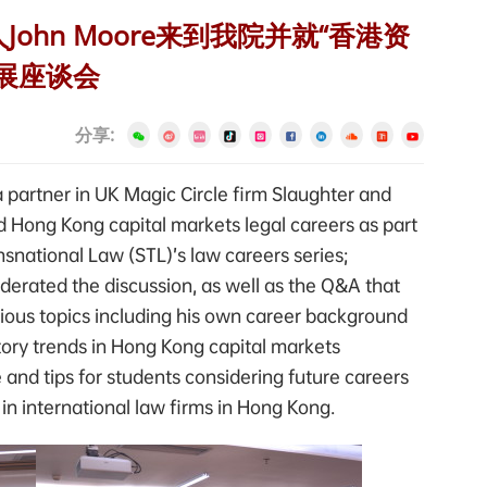
ohn Moore来到我院并就“香港资
展座谈会
分享:
 partner in UK Magic Circle firm Slaughter and
 Hong Kong capital markets legal careers as part
nsnational Law (STL)’s law careers series;
erated the discussion, as well as the Q&A that
ious topics including his own career background
tory trends in Hong Kong capital markets
e and tips for students considering future careers
 in international law firms in Hong Kong.