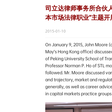
司立达律师事务所合伙人J
本市场法律职业”主题开
2015-01-10
On January 9, 2015, John Moore (a
May’s Hong Kong office) discussed
of Peking University School of Tra
Professor Norman P. Ho of STL mod
followed. Mr. Moore discussed var
and trajectory, market and regula
generally, as well as career advic
in capital markets practice groups