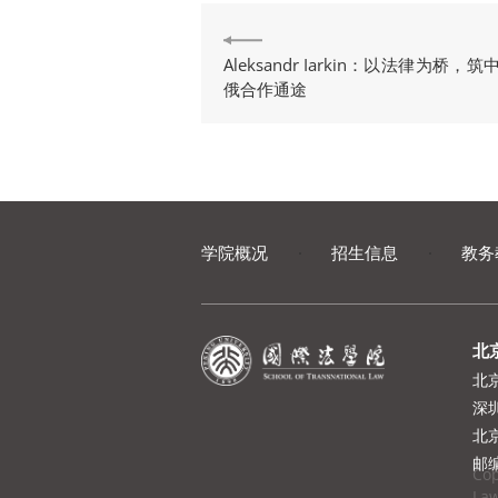
Aleksandr Iarkin：以法律为桥，筑
俄合作通途
学院概况
·
招生信息
·
教务
北
北
深
北
邮编
Cop
Law