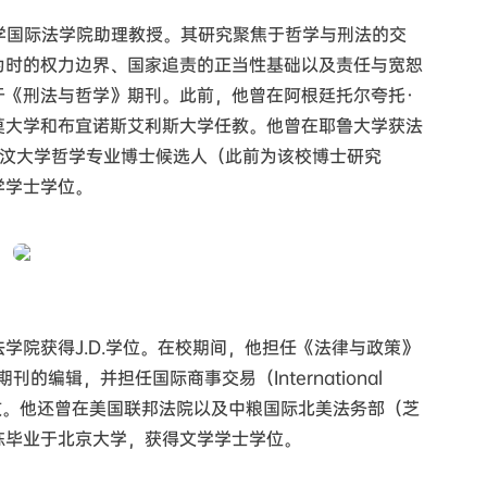
i是北京大学国际法学院助理教授。其研究聚焦于哲学与刑法的交
为时的权力边界、国家追责的正当性基础以及责任与宽恕
于《刑法与哲学》期刊。此前，他曾在阿根廷托尔夸托·
莫大学和布宜诺斯艾利斯大学任教。他曾在耶鲁大学获法
时鲁汶大学哲学专业博士候选人（此前为该校博士研究
学学士学位。
学院获得J.D.学位。在校期间，他担任《法律与政策》
cy）学术期刊的编辑，并担任国际商事交易（International
s）课程的助教。他还曾在美国联邦法院以及中粮国际北美法务部（芝
栋毕业于北京大学，获得文学学士学位。