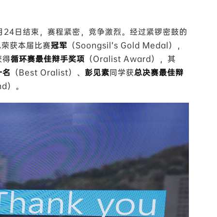
1月24日结束，赛程紧密，竞争激烈。经过紧锣密鼓的
现荣获本届比赛
冠军
（Soongsil’s Gold Medal），
获得
循环赛最佳辩手奖项
（Oralist Award），其
一名
（Best Oralist）、
彭见素
同学获
总决赛最佳辩
ound）。