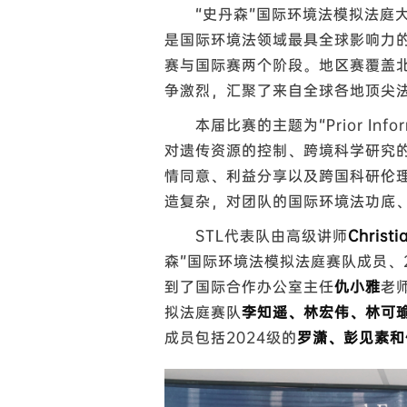
“史丹森”国际环境法模拟法庭
是国际环境法领域最具全球影响力
赛与国际赛两个阶段。地区赛覆盖
争激烈，汇聚了来自全球各地顶尖
本届比赛的主题为“Prior Inform
对遗传资源的控制、跨境科学研究
情同意、利益分享以及跨国科研伦
造复杂，对团队的国际环境法功底
STL代表队由高级讲师
Christi
森”国际环境法模拟法庭赛队成员、2
到了国际合作办公室主任
仇小雅
老
拟法庭赛队
李知遥、林宏伟、林可
成员包括2024级的
罗潇、彭见素和