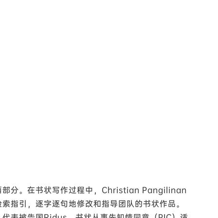
在书状写作过程中，Christian Pangilinan
检索指引，逐字逐句地修改和指导团队的书状作品。
表被告国Ridus，书状从事先知情同意（PIC）适