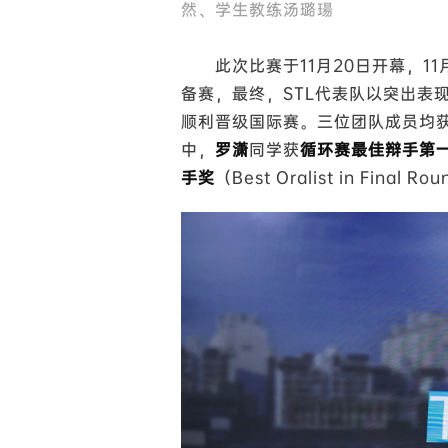
然、学生教练汤璐瑒
此次比赛于11月20日开幕，1
备赛，最终，STL代表队以突出表
顺利晋级国际赛。三位团队成员均
中，
罗潇
同学获
循环赛最佳辩手第
手奖
（Best Oralist in Final R