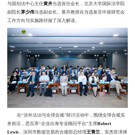
与国别法中心主任
黄卉
当选首任会长，北京大学国际法学院
副院长
茅少伟
当选副会长。黄卉教授在当选发言中就研究会
工作方向与实施路径做了深入解读。
在“涉外法治与全球合规”研讨活动中，围绕全球合规实
务前沿，思百库“企业出海专业顾问平台”主席
Robert
Lewis
，深圳市数据交易所合规部总经理
王青兰
，安杰世泽律