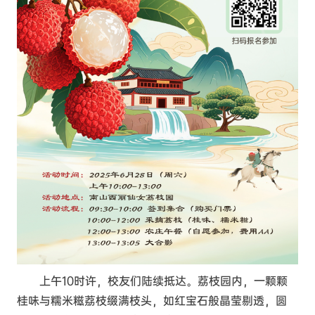
上午10时许，校友们陆续抵达。荔枝园内，一颗颗
桂味与糯米糍荔枝缀满枝头，如红宝石般晶莹剔透，圆