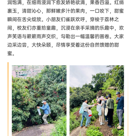
润饱满，在细雨浸润下愈发娇艳欲滴，果香四溢。红绡
裹玉，清甜沁心，那鲜嫩多汁的果肉，一口咬下，甜蜜
瞬间在舌尖绽放。小朋友们雀跃欢呼，穿梭于荔林之
间，校友们亦重拾童趣，沉浸在亲手采摘的乐趣中，欢
声笑语与簌簌雨声交织，勾勒出一幅温馨的画卷。大家
边采边尝，大快朵颐，尽情享受着这份自然馈赠的甜
蜜。