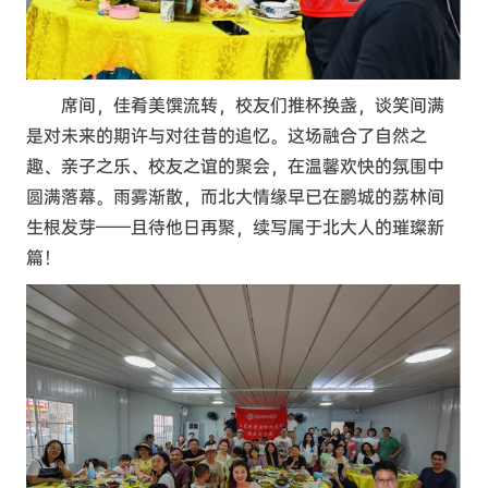
席间，佳肴美馔流转，校友们推杯换盏，谈笑间满
是对未来的期许与对往昔的追忆。这场融合了自然之
趣、亲子之乐、校友之谊的聚会，在温馨欢快的氛围中
圆满落幕。雨雾渐散，而北大情缘早已在鹏城的荔林间
生根发芽——且待他日再聚，续写属于北大人的璀璨新
篇！