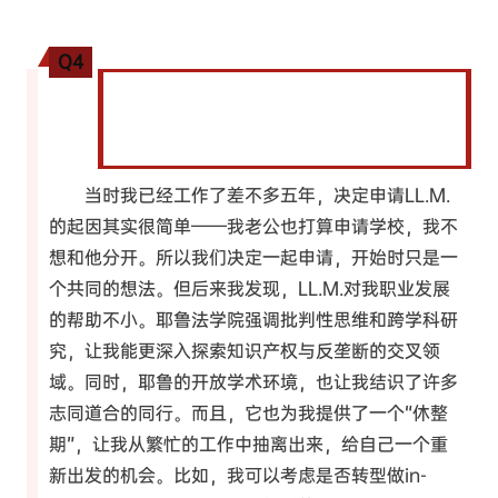
Q4
我们知道您后来申请了耶鲁大学的LL.M.项
目，能谈谈您为什么在工作几年后做出这个决
定吗？
当时我已经工作了差不多五年，决定申请LL.M.
的起因其实很简单——我老公也打算申请学校，我不
想和他分开。所以我们决定一起申请，开始时只是一
个共同的想法。但后来我发现，LL.M.对我职业发展
的帮助不小。耶鲁法学院强调批判性思维和跨学科研
究，让我能更深入探索知识产权与反垄断的交叉领
域。同时，耶鲁的开放学术环境，也让我结识了许多
志同道合的同行。而且，它也为我提供了一个“休整
期”，让我从繁忙的工作中抽离出来，给自己一个重
新出发的机会。比如，我可以考虑是否转型做in-