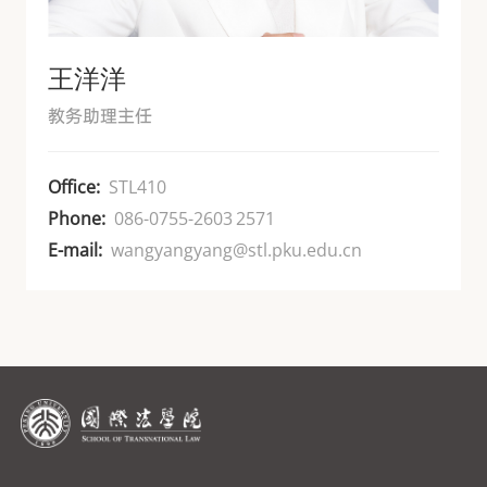
王洋洋
教务助理主任
Office:
STL410
Phone:
086-0755-2603 2571
E-mail:
wangyangyang@stl.pku.edu.cn