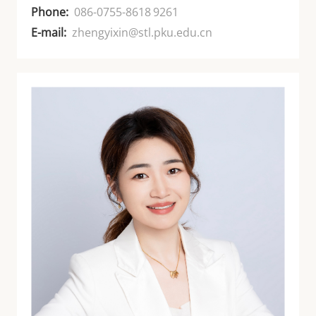
Phone:
086-0755-8618 9261
E-mail:
zhengyixin@stl.pku.edu.cn