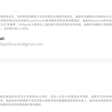
院法律图书馆咨询主任，同时担任西雅图大学法学院的法律图书馆主任。她曾在华盛顿州总检察长办
法律图书馆东亚法律系和Lane Powell律师事务所担任图书管理员。她是Blakemore奖学
007年春季，Phillips女士曾担任上海交通大学法学院的访问学者。她拥有华盛顿大学的
士、法学硕士和J.D.学位。
il:
illipslibrarian@gmail.com
在美国多米尼克大学获得MLIS学位。在加入北京大学国际法学院前，她曾在芝加哥Mora
员。同时，她还担任伊利诺伊大学芝加哥分校图书馆元数据整理项目的负责人。她负责法学院图书
生提供专业的信息检索和查询服务。