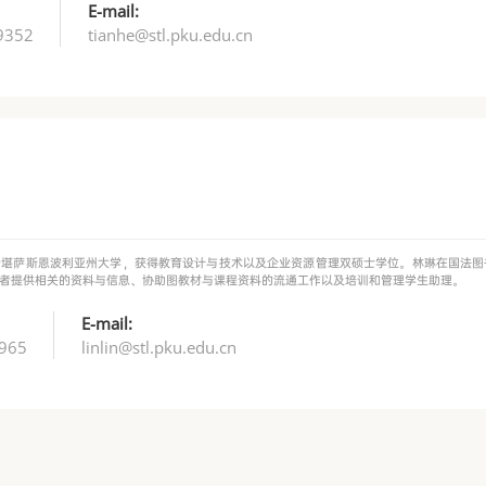
E-mail:
9352
tianhe@stl.pku.edu.cn
于堪萨斯恩波利亚州大学，获得教育设计与技术以及企业资源管理双硕士学位。林琳在国法图
者提供相关的资料与信息、协助图教材与课程资料的流通工作以及培训和管理学生助理。
E-mail:
965
linlin@stl.pku.edu.cn