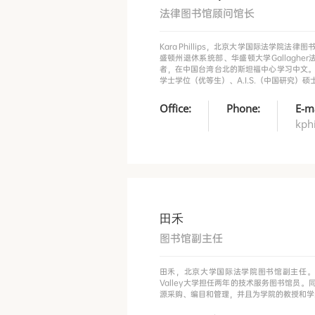
法律图书馆顾问馆长
Kara Phillips，北京大学国际法学
盛顿州退休系统部、华盛顿大学Gallagher
者，在中国台湾台北的斯坦福中心学习中文。2
学士学位（优等生）、A.I.S.（中国研究）硕
Office:
Phone:
E-ma
kph
田禾
图书馆副主任
田禾，北京大学国际法学院图书馆副主任。她
Valley大学担任两年的技术服务图书馆
源采购、编目和管理，并且为学院的教授和学