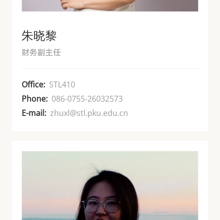
朱晓黎
财务副主任
Office:
STL410
Phone:
086-0755-26032573
E-mail:
zhuxl@stl.pku.edu.cn