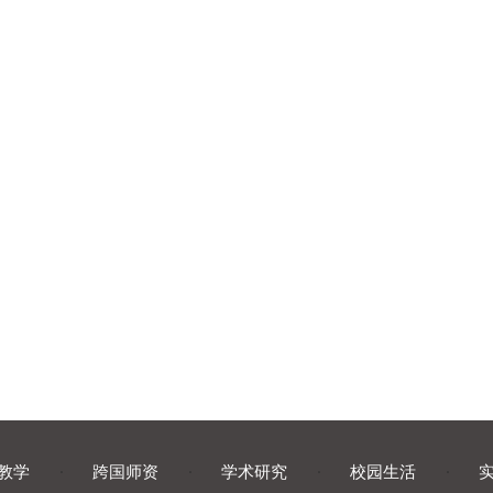
教学
·
跨国师资
·
学术研究
·
校园生活
·