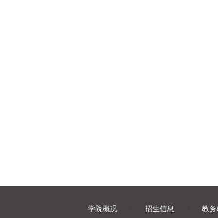
学院概况
·
招生信息
·
教务