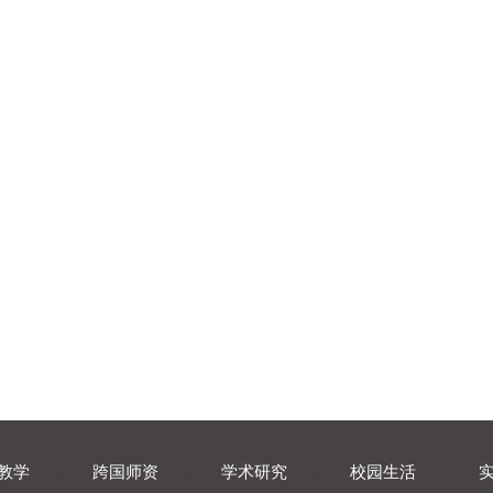
教学
·
跨国师资
·
学术研究
·
校园生活
·