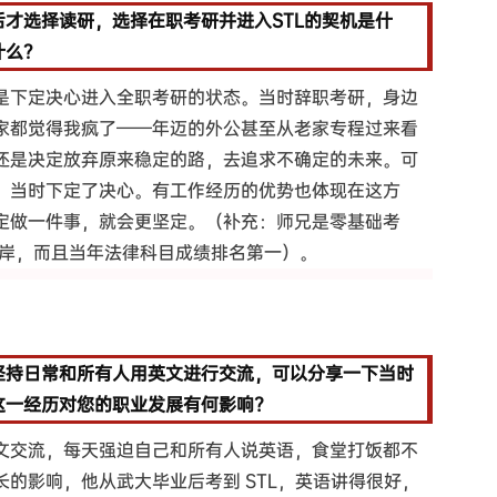
才选择读研，选择在职考研并进入STL的契机是什
什么？
是下定决心进入全职考研的状态。当时辞职考研，身边
家都觉得我疯了——年迈的外公甚至从老家专程过来看
还是决定放弃原来稳定的路，去追求不确定的未来。可
，当时下定了决心。有工作经历的优势也体现在这方
定做一件事，就会更坚定。（补充：师兄是零基础考
12 年上岸，而且当年法律科目成绩排名第一）。
坚持日常和所有人用英文进行交流，可以分享一下当时
这一经历对您的职业发展有何影响?
文交流，每天强迫自己和所有人说英语，食堂打饭都不
的影响，他从武大毕业后考到 STL，英语讲得很好，