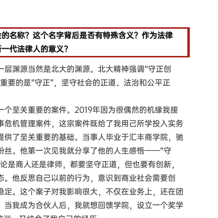
金的名称？这个名字背后是否有特殊含义？作为法律
新一代法律人的意义?
一层渊源当然是北大的渊源。北大精神强调“守正创
重要的是“守正”，坚守社会的正道、法治和公平正
。
个至关重要的案件。2019年因为很偶然的机缘我接
事危机管理案件，这宗案件既给了我用己所学投入实务
提供了至关重要的基础。当事人毕业于汇丰商学院，驰
粉丝。他第一次见我就分享了他的人生感悟——“守
无论是商人还是律师，都要坚守正道，但也要有创新，
态。他反思自己以前的行为，意识到商业社会需要创
稳定。这个案子对我影响很大，不仅在业务上，还在团
，当我成为合伙人后，我就想回馈学院，设立一个奖学