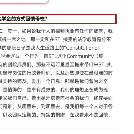
奖学金的方式回馈母校？
二：其一，如果说我个人的律师执业有任何的成就，我
赢得一席之地，那一定和在STL接受的法学教育是分不
段日子是我人生道路上的“Constitutional
学金这么一个行为，向STL这个Community（集
院的创院成员们，那些不远万里甚至拖家带口来STL执
怨坚守岗位的行政老师们、以及那些即使在最艰难的时
供支持的师友，发出一个讯息：那就是我们曾为之奋
on）是值得的，是卓有成效的。我们的理想正在成为现
定义我们自己。走出象牙塔走向社会的我们，终究要面
们是谁、从哪里来、到哪里去，是我们每一个人对于各
，以及团队定期的、持续的捐赠，在我看来不是回馈，