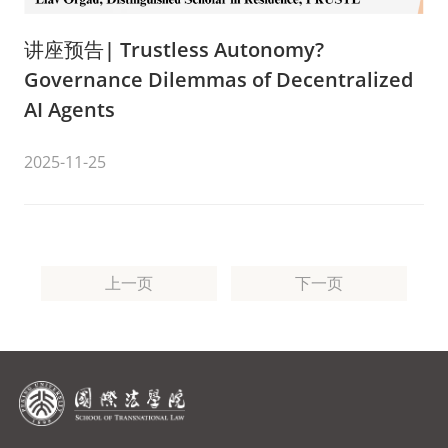
讲座预告| Trustless Autonomy?
Governance Dilemmas of Decentralized
AI Agents
2025-11-25
上一页
下一页