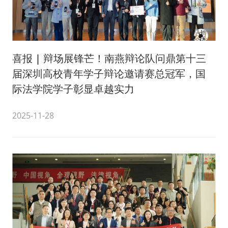
喜报 | 辩场展锋芒！南燕辩论队问鼎第十三
届深圳高校青年学子辩论邀请赛总冠军，国
际法学院学子彰显卓越实力
2025-11-28